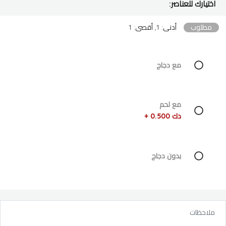
اختيارك للعناصر:
مطلوب
أدنى: 1, أقصى: 1
مع دجاج
مع لحم
دك 0.500 +
بدون دجاج
ملاحظات