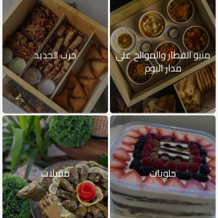
منيو الفطار والموالح على
جرب الجديد
مدار اليوم
حلويات
مقبلات