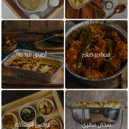
قصادير صغير
أطباق فرديه
سخان سفري
بوكس السعاده