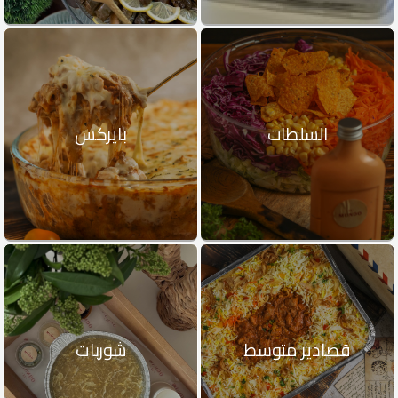
السلطات
بايركس
قصادير متوسط
شوربات