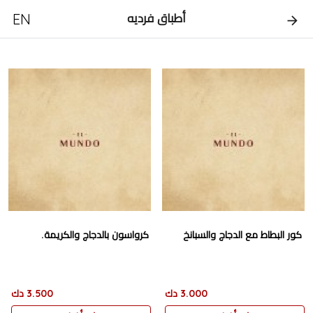
EN
أطباق فرديه
كور البطاط مع الدجاج والسبانخ
كرواسون بالدجاج والكريمة.
3.000 دك
3.500 دك