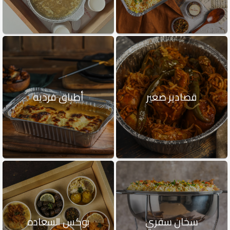
قصادير صغير
أطباق فرديه
سخان سفري
بوكس السعاده