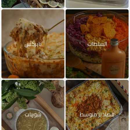
السلطات
بايركس
قصادير متوسط
شوربات