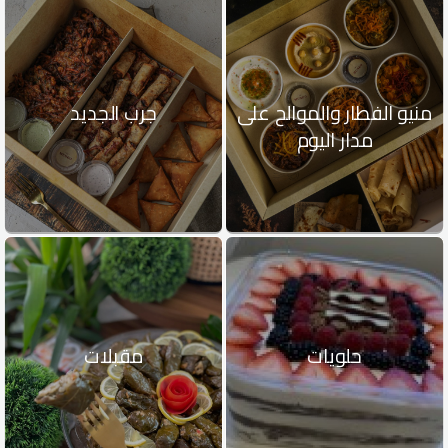
منيو الفطار والموالح على
جرب الجديد
مدار اليوم
حلويات
مقبلات